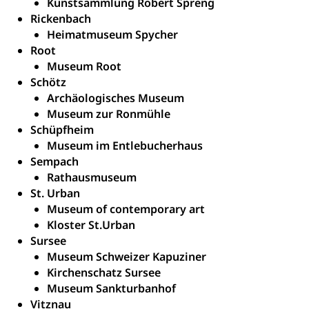
Freiwilliges Kindergarten Jahr
Kunstsammlung Robert Spreng
Rickenbach
Heilpädagogische Schulen
Kinderbetreuung
Heimatmuseum Spycher
Freiwilliger Schulsport
Root
Freiwilliges Kindergarten Jahr
Gesundheit und Soziales
Museum Root
Frühe Sprachförderung
Schötz
Konsumentenschutz
Archäologisches Museum
Kindergarten & Basisstufe
Museum zur Ronmühle
Konsumentenrechte, Produktsicherheit,
Frühe Förderung
Schüpfheim
Preisüberwachung, Preisüberwacher,
Konsumentenorganisation, parallele Einfuhr,
Museum im Entlebucherhaus
regionale Erschöpfung, nationale Erschöpfung,
Sempach
internationale Erschöpfung, Preisabsprache, Kartell,
Rathausmuseum
Cassis-deDijon-Prinzip
St. Urban
Museum of contemporary art
Lebensmittelkontrolle und
Krankenversicherung
Kloster St.Urban
Verbraucherschutz
Unfallversicherung, Berufsunfallversicherung,
Sursee
Krankheit, Unfall, Prämienverbilligung,
Museum Schweizer Kapuziner
Krankenkasse
Kirchenschatz Sursee
Museum Sankturbanhof
Krankenversicherung (WAS Luzern)
Lebensmittelsicherheit
Vitznau