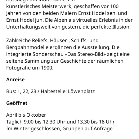
Grundkompetenzen (einfach-besser.ch)
Campus Horw (HSLU)
Gymnasium, Handelsmittelschule, Sekundarstufe II,
künstlerisches Meisterwerk, geschaffen vor 100
Informationen für Lernende und Gesetzliche
Kantonsschule, Fachmittelschule, Fachmatura,
Jahren von den beiden Malern Ernst Hodel sen. und
Bildung & Berufsabschluss für Erwachsene
Fachstelle Hochschulbildung
Vertreter
Fachklasse Grafik Luzern, Berufsmatura,
Ernst Hodel jun. Die Alpen als virtuelles Erlebnis in der
Informatikmittelschule, Fachmittelschulzentrum
Lehre nach dem Gymnasium
Hochschulen
Informationen für zugewanderte Personen
Unterhaltungswelt von gestern, die perfekte Illusion!
FMS, Fachmittelschulen, Vollzeitschulen mit
Berufsmatura BM, Aufnahmebedingungen FMS und
Höhere Berufsbildung
Hochschule Luzern HSLU
Schnupperlehre & Lehrstellensuche
Vollzeitschulen mit BM
Zahlreiche Reliefs, Häuser-, Schiffs- und
Berufsabschluss für Erwachsene
Pädagogische Hochschule Luzern, PH Luzern
Beruf & Weiterbildung (beruf.lu.ch)
Bergbahnmodelle ergänzen die Ausstellung. Die
Berufsbildung / Mittelschulen (gruezi.lu.ch)
Obligatorische Schulzeit
integrierte Sonderschau «Das Stereo-Bild» zeigt eine
Höhere Bildung (hflu.ch)
Höhere Fachschule Luzern HFLU
Berufslehre (beruf.lu.ch)
seltene Sammlung zur Geschichte der räumlichen
Fachklasse Grafik (fachklassegrafik.ch)
Schulpflicht, Schulobligatorium, Primarschule,
Beratung & Unterstützung
Fachstelle Berufsbildung
Fotografie um 1900.
Sekundarschule, Schulferien, Tagesschule,
Fach- & Wirtschafts-Mittelschulzentrum FMZ
Schulergänzende Betreuung, Logopädie,
Neuorientierung
BIZ Beratungs- und Informationszentrum
Anreise
Psychomotorik, Schulpsychologie, Schulsozialarbeit,
Gymnasialbildung, Kantonsschulen
für Bildung und Beruf
Heilpädagogik und Sonderschulen
Bus: 1, 22, 23 / Haltestelle: Löwenplatz
Gymnasien & Fachmittelschulen (beruf.lu.ch)
Berufsmaturität
Kantonale Sportcamps
Stipendien und Darlehen
Geöffnet
Studienwahl- und Studienbearatung
Zentrum für Brückenangebote
Primarschule
Studienbeihilfe, Stipendien, Ausbildungsdarlehen
April bis Oktober
Fachklasse Grafik
Sekundarschule
Täglich 9.00 bis 12.30 Uhr und 13.30 bis 18 Uhr
Stipendien Universität Luzern unilu
Universität
Gesundheitsmittelschule
Im Winter geschlossen, Gruppen auf Anfrage
Schulpflicht
Finanzielle Unterstützung für Ausbildung
Technische Hochschule, Studium,
Informatikmittelschule