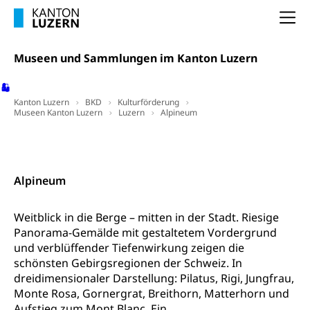
Innovative Projekte Landwirtschaft und
Umschulung, zweiter Bildungsweg,
Na
Nachdiplomstudium, Zusatzlehre, Höhere
Wald
Berufsbildung, Berufsmatura nach Lehre,
Projektförderung Universität Luzern unilu
Neuorientierung, Grundkompetenzen,
Museen und Sammlungen im Kanton Luzern
Berufsberatung, Standortbestimmung,
Studienberatung, Beratung und Unterstützung,
Berufsabschluss für Erwachsene
Kanton Luzern
BKD
Kulturförderung
Museen Kanton Luzern
Luzern
Alpineum
Erwachsenenmatura
Berufliche Grundbildung
Bildungsgutscheine Grundkompetenzen
Kontakt
Lehre, Berufsfachschule, Lehrbetrieb, Lehrvertrag,
Berufsberatung, Qualifikationsverfahren,
Bildung & Berufsabschluss für Erwachsene
Berufswahl & Berufsberatung, Schnupperlehre und
Alpineum
Lehrstellensuche, Berufsmaturität,
Fachperson Betreuung (verkürzte
Brückenangebote, Zugewanderte & Arbeitsmarkt,
Grundbildung)
Fachstelle Berufsbildung
Weitblick in die Berge – mitten in der Stadt. Riesige
Fachperson Gesundheit (verkürzte
Panorama-Gemälde mit gestaltetem Vordergrund
Schulen und Berufsbildungszentren
Hochschule Fachhochschule
Grundbildung)
und verblüffender Tiefenwirkung zeigen die
schönsten Gebirgsregionen der Schweiz. In
Integrationsvorlehre INVOL Zentralschweiz
Studium, Hochschulstudium, tertiäre Bildung
Allgemeinbildung für Erwachsene
dreidimensionaler Darstellung: Pilatus, Rigi, Jungfrau,
Fremdsprachen in der Berufslehre –
Berufsberatung (berufsberatung.ch)
Monte Rosa, Gornergrat, Breithorn, Matterhorn und
Campus Horw
Mittelschulen
MobiLingua
Aufstieg zum Mont Blanc. Ein