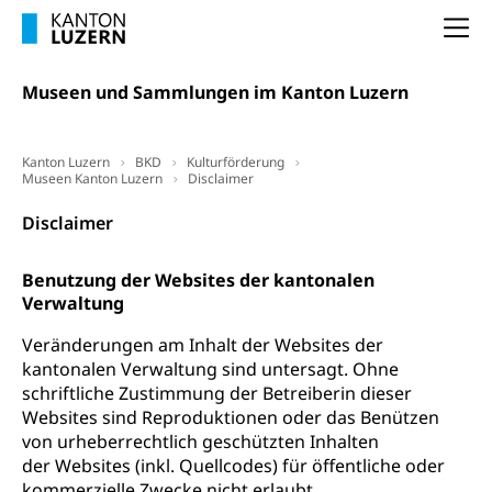
Grundeigentum, Grundstück
Na
Grundbuch
Luft und Klima
Grundbuchplan mit Eigentümerabfrage
Luftreinhaltung, Luftverschmutzung, Klimaschutz,
Museen und Sammlungen im Kanton Luzern
Klimaveränderung, Treibhauseffekt
(Geoportal)
Atmosphäre, Luft, Klima (Geoportal)
Raumplanung
Kanton Luzern
BKD
Kulturförderung
Museen Kanton Luzern
Disclaimer
Klima
Raumplan, Nutzungsplan
Disclaimer
Raumdatenpool
Richtplanung Kanton Luzern (ARE)
Benutzung der Websites der kantonalen
Verwaltung
Raum und Wirtschaft rawi
Veränderungen am Inhalt der Websites der
kantonalen Verwaltung sind untersagt. Ohne
schriftliche Zustimmung der Betreiberin dieser
Websites sind Reproduktionen oder das Benützen
von urheberrechtlich geschützten Inhalten
der Websites (inkl. Quellcodes) für öffentliche oder
kommerzielle Zwecke nicht erlaubt.