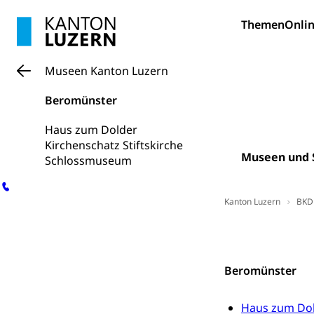
Bildung und Fo
Themen
Onlin
Wissenschaft
Forschungsförde
Museen Kanton Luzern
Pilotprojekt
Erwachsenenb
Beromünster
Umschulung, zwe
Grundkompetenze
Haus zum Dolder
Kirchenschatz Stiftskirche
Erwachsene
Berufliche Gr
Museen und 
Schlossmuseum
Fachperson B
Lehre, Berufsfac
Allgemeinbil
Kanton Luzern
BKD
Schulen und 
Hochschule F
Bildung & Be
Kontakt
Fremdsprache
Studium, Hochsc
Berufsabschl
Information
Beromünster
Campus Hor
Mittelschulen
Berufslehre (
Pädagogische
Gymnasium, Hand
Haus zum Do
Informatikmitte