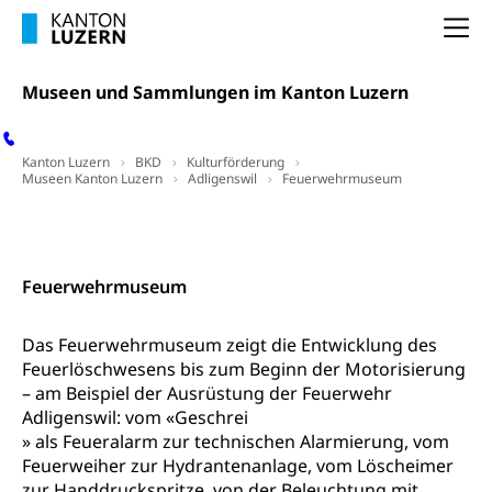
Dienststelle Steuern - Wissenswertes
AHV-Altersrente (WAS Luzern)
Na
Selbständige (WAS Luzern)
LUPK - Luzerner Pensionskasse
Bildung und Forschung
Museen und Sammlungen im Kanton Luzern
Altersvorsorge (gruezi.lu.ch)
Wissenschaftsförderung
Kanton Luzern
BKD
Kulturförderung
Forschungsförderung, Wissenschaftsmarketing,
Museen Kanton Luzern
Adligenswil
Feuerwehrmuseum
Wissenschaft, Forschung, Entwicklung, Projekte
Kontakt
Pilotprojekte Klima
Erwachsenenbildung und Weiterbildung
Innovative Projekte Landwirtschaft und
Umschulung, zweiter Bildungsweg,
Feuerwehrmuseum
Nachdiplomstudium, Zusatzlehre, Höhere
Wald
Berufsbildung, Berufsmatura nach Lehre,
Projektförderung Universität Luzern unilu
Neuorientierung, Grundkompetenzen,
Das Feuerwehrmuseum zeigt die Entwicklung des
Berufsberatung, Standortbestimmung,
Feuerlöschwesens bis zum Beginn der Motorisierung
Studienberatung, Beratung und Unterstützung,
– am Beispiel der Ausrüstung der Feuerwehr
Berufsabschluss für Erwachsene
Adligenswil: vom «Geschrei
» als Feueralarm zur technischen Alarmierung, vom
Erwachsenenmatura
Berufliche Grundbildung
Feuerweiher zur Hydrantenanlage, vom Löscheimer
Bildungsgutscheine Grundkompetenzen
Lehre, Berufsfachschule, Lehrbetrieb, Lehrvertrag,
zur Handdruckspritze, von der Beleuchtung mit