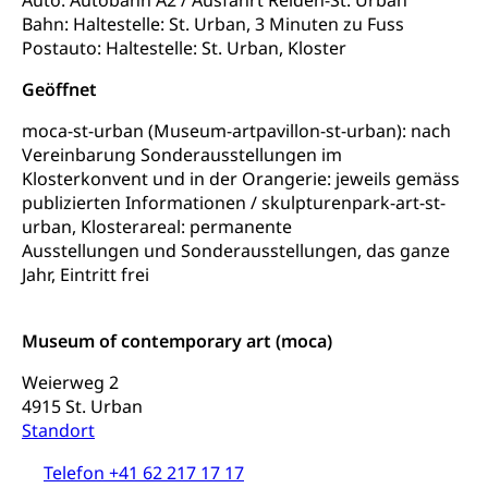
Auto: Autobahn A2 / Ausfahrt Reiden-St. Urban
Universität Luzern
Kindergarten, Kinderkrippe, Krippe, Kinderhort,
Bahn: Haltestelle: St. Urban, 3 Minuten zu Fuss
Kindertagesstätte, Spielgruppe, Tagesmutter,
Schulliste
Fachstelle Hochschulbildung
Freiwilliges Kindergarten Jahr
Postauto: Haltestelle: St. Urban, Kloster
Heilpädagogische Schulen
Geöffnet
Kinderbetreuung
Freiwilliger Schulsport
Freiwilliges Kindergarten Jahr
moca-st-urban (Museum-artpavillon-st-urban): nach
Gesundheit und Soziales
Vereinbarung Sonderausstellungen im
Frühe Sprachförderung
Klosterkonvent und in der Orangerie: jeweils gemäss
Konsumentenschutz
Kindergarten & Basisstufe
publizierten Informationen / skulpturenpark-art-st-
urban, Klosterareal: permanente
Konsumentenrechte, Produktsicherheit,
Frühe Förderung
Preisüberwachung, Preisüberwacher,
Ausstellungen und Sonderausstellungen, das ganze
Konsumentenorganisation, parallele Einfuhr,
Jahr, Eintritt frei
regionale Erschöpfung, nationale Erschöpfung,
internationale Erschöpfung, Preisabsprache, Kartell,
Cassis-deDijon-Prinzip
Sprache/Language
Museum of contemporary art (moca)
Lebensmittelkontrolle und
Krankenversicherung
Weierweg 2
Verbraucherschutz
4915 St. Urban
Unfallversicherung, Berufsunfallversicherung,
Standort
Krankheit, Unfall, Prämienverbilligung,
Krankenkasse
Telefon +41 62 217 17 17