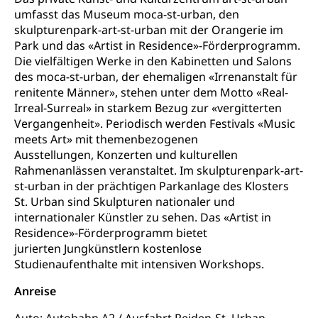
BIZ Beratungs- und Informationszentrum
Psychomotorik, Schulpsychologie, Schulsozialarbeit,
umfasst das Museum moca-st-urban, den
Gymnasialbildung, Kantonsschulen
für Bildung und Beruf
Heilpädagogik und Sonderschulen
skulpturenpark-art-st-urban mit der Orangerie im
Gymnasien & Fachmittelschulen (beruf.lu.ch)
Berufsmaturität
Park und das «Artist in Residence»-Förderprogramm.
Kantonale Sportcamps
Stipendien und Darlehen
Die vielfältigen Werke in den Kabinetten und Salons
Studienwahl- und Studienbearatung
Zentrum für Brückenangebote
Primarschule
des moca-st-urban, der ehemaligen «Irrenanstalt für
Studienbeihilfe, Stipendien, Ausbildungsdarlehen
Fachklasse Grafik
renitente Männer», stehen unter dem Motto «Real-
Sekundarschule
Stipendien Universität Luzern unilu
Universität
Irreal-Surreal» in starkem Bezug zur «vergitterten
Gesundheitsmittelschule
Vergangenheit». Periodisch werden Festivals «Music
Schulpflicht
Finanzielle Unterstützung für Ausbildung
Technische Hochschule, Studium,
Informatikmittelschule
meets Art» mit themenbezogenen
Hochschulstudium, Universitätsstudium,
Pflege HF oder Studium Pflege FH
Kindergarten & Basisstufe
Ausstellungen, Konzerten und kulturellen
universitäre Ausbildung, akademische Ausbildung,
Wirtschaftsmittelschule
Fachstelle Stipendien (beruf.lu.ch)
Rahmenanlässen veranstaltet. Im skulpturenpark-art-
Hochschulbildung, Hochschule, universitäre
Förderangebote
FMS und Vollzeitschulen mit BM
Hochschule, Bachelor, Master, Doktorat,
st-urban in der prächtigen Parkanlage des Klosters
Studienbeiträge Höhere Berufsbildung
Sonderschulung
Weiterbildung, Forschung, Entwicklung,
St. Urban sind Skulpturen nationaler und
Dienstleistungen, Hochschule Luzern,
internationaler Künstler zu sehen. Das «Artist in
Finanzielle Unterstützung Pädagogische
Musikschulen
Fachhochschule Zentralschweiz, HSLU,
Residence»-Förderprogramm bietet
Hochschule PHLU
Pädagogische Hochschule Luzern, PH Luzern, UniLU,
Schulferien
jurierten Jungkünstlern kostenlose
swissuniversities (Dachorganisation der Schweizer
Stipendien Hochschule Luzern hslu
Studienaufenthalte mit intensiven Workshops.
Hochschulen)
Früherziehung
Anreise
Schuldienste
swissuniversities
Vorschule
Betreuungsangebote